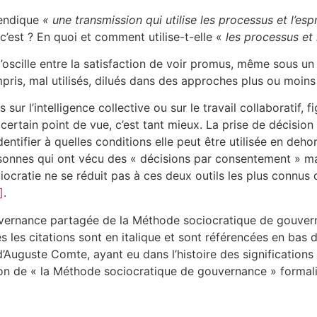
vendique
« une transmission qui utilise les processus et l’esp
’est ? En quoi et comment utilise-t-elle «
les processus et l
’oscille entre la satisfaction de voir promus, même sous un a
pris, mal utilisés, dilués dans des approches plus ou moins
ur l’intelligence collective ou sur le travail collaboratif, 
certain point de vue, c’est tant mieux. La prise de décision
identifier à quelles conditions elle peut être utilisée en deh
sonnes qui ont vécu des « décisions par consentement » 
ciocratie ne se réduit pas à ces deux outils les plus connus
]
.
ouvernance partagée de la Méthode sociocratique de gouver
utes les citations sont en italique et sont référencées en bas
’Auguste Comte, ayant eu dans l’histoire des significations d
ffusion de « la Méthode sociocratique de gouvernance » form