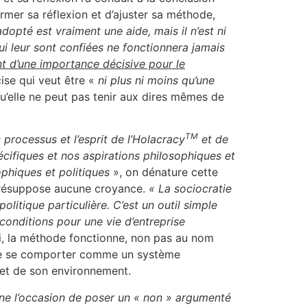
irmer sa réflexion et d’ajuster sa méthode,
dopté est vraiment une aide, mais il n’est ni
i leur sont confiées ne fonctionnera jamais
nt d’une importance décisive pour le
ise qui veut être «
ni plus ni moins qu’une
qu’elle ne peut pas tenir aux dires mêmes de
TM
processus et l’esprit de l’Holacracy
et de
écifiques et nos aspirations philosophiques et
ophiques et politiques
», on dénature cette
 présuppose aucune croyance.
« La sociocratie
olitique particulière. C’est un outil simple
 conditions pour une vie d’entreprise
nsi, la méthode fonctionne, non pas au nom
n de se comporter comme un système
 et de son environnement.
donne l’occasion de poser un « non » argumenté