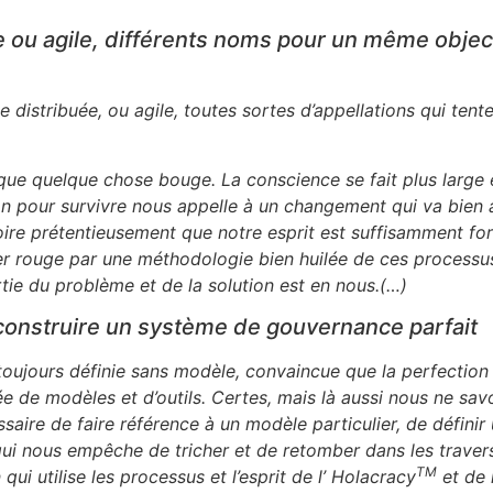
 ou agile, différents noms pour un même objec
e distribuée, ou agile, toutes sortes d’appellations qui te
que quelque chose bouge. La conscience se fait plus large e
ion pour survivre nous appelle à un changement qui va bien 
oire prétentieusement que notre esprit est suffisamment for
er rouge par une méthodologie bien huilée de ces processus 
tie du problème et de la solution est en nous.(…)
e construire un système de gouvernance parfait
 toujours définie sans modèle, convaincue que la perfection
ée de modèles et d’outils. Certes, mais là aussi nous ne sav
saire de faire référence à un modèle particulier, de définir
qui nous empêche de tricher et de retomber dans les travers
TM
i utilise les processus et l’esprit de l’ Holacracy
et de 