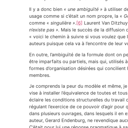
Il y a donc bien
« une ambiguïté »
à utiliser 
usage comme si c’était un nom propre, la «
G
comme «
singulière »
.
[6]
Laurent Van Ditzhuyz
n’existe pas ».
Mais le succès de la diffusion 
« voici le chemin à suivre si vous voulez que
auteurs puisque cela va à l’encontre de leur v
En outre, l’ambiguïté de la formule dont on pei
être imparfaits ou partiels, mais qui, utilisés
formes d’organisation désirées qui concilient
membres.
Je comprends la peur du modèle et même, je l
vise à installer l’équivalence de toutes et to
éclaire les conditions structurelles du travai
régulant l’exercice de ce pouvoir d’agir pour
dans plusieurs ouvrages, dans lesquels il en e
auteur, Gerard Endenburg, ne revendique aucu
C’était pour lui une réponse pragmatique à sa 