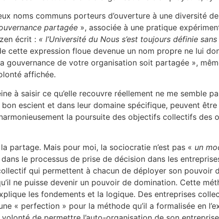
deux noms communs porteurs d’ouverture à une diversité de
ouvernance partagée
», associée à une pratique expériment
en écrit :
« l’Université du Nous s’est toujours définie san
de cette expression floue devenue un nom propre ne lui donn
 la gouvernance de votre organisation soit partagée », même 
olonté affichée.
ne à saisir ce qu’elle recouvre réellement ne me semble pas 
 à bon escient et dans leur domaine spécifique, peuvent être 
 harmonieusement la poursuite des objectifs collectifs des 
a partage. Mais pour moi, la sociocratie n’est pas «
un mo
us dans le processus de prise de décision dans les entrepris
l collectif qui permettent à chacun de déployer son pouvoir 
 qu’il ne puisse devenir un pouvoir de domination. Cette mé
xplique les fondements et la logique. Des entreprises collec
ne « perfection » pour la méthode qu’il a formalisée en l’e
volonté de permettre l’auto-organisation de son entreprise e