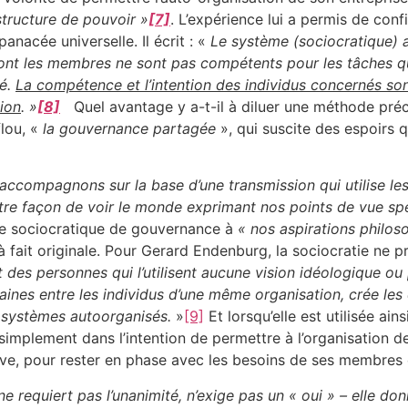
structure de pouvoir »
[7]
. L’expérience lui a permis de conf
nacée universelle. Il écrit : «
Le système (sociocratique) a
dont les membres ne sont pas compétents pour les tâches qu
té.
La compétence et l’intention des individus concernés so
ion
. »
[8]
Quel avantage y a-t-il à diluer une méthode préc
flou, «
la gouvernance partagée
», qui suscite des espoirs 
ccompagnons sur la base d’une transmission qui utilise les 
 notre façon de voir le monde exprimant nos points de vue sp
ode sociocratique de gouvernance à
« nos aspirations philos
 fait originale. Pour Gerard Endenburg, la sociocratie ne
t des personnes qui l’utilisent aucune vision idéologique ou p
saines entre les individus d’une même organisation, crée les
s systèmes autoorganisés.
»
[9]
Et lorsqu’elle est utilisée ai
 simplement dans l’intention de permettre à l’organisatio
ive, pour rester en phase avec les besoins de ses membres
, ne requiert pas l’unanimité, n’exige pas un « oui » – elle 