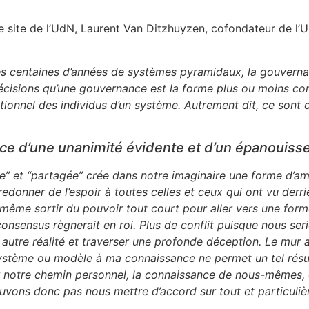
 le site de l’UdN, Laurent Van Ditzhuyzen, cofondateur de 
ues centaines d’années de systèmes pyramidaux, la gouvern
écisions qu’une gouvernance est la forme plus ou moins comp
ationnel des individus d’un système. Autrement dit, ce sont 
e d’une unanimité évidente et d’un épanouisse
e” et “partagée” crée dans notre imaginaire une forme d’ambi
edonner de l’espoir à toutes celles et ceux qui ont vu derri
e même sortir du pouvoir tout court pour aller vers une for
onsensus règnerait en roi. Plus de conflit puisque nous ser
autre réalité et traverser une profonde déception. Le mur 
ystème ou modèle à ma connaissance ne permet un tel résul
r notre chemin personnel, la connaissance de nous-mêmes, d
vons donc pas nous mettre d’accord sur tout et particulièr