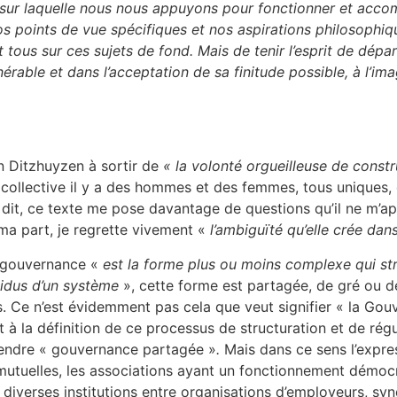
sur laquelle nous nous appuyons pour fonctionner et accompa
 points de vue spécifiques et nos aspirations philosophique
tous sur ces sujets de fond. Mais de tenir l’esprit de dépar
vulnérable et dans l’acceptation de sa finitude possible, à 
an Ditzhuyzen à sortir de
« la volonté orgueilleuse de const
collective il y a des hommes et des femmes, tous uniques, q
ci dit, ce texte me pose davantage de questions qu’il ne m’a
a part, je regrette vivement «
l’ambiguïté qu’elle crée dan
a gouvernance «
est la forme plus ou moins complexe qui str
ividus d’un système
», cette forme est partagée, de gré ou d
. Ce n’est évidemment pas cela que veut signifier « la Go
t à la définition de ce processus de structuration et de ré
ntendre « gouvernance partagée »
.
Mais dans ce sens l’expr
s mutuelles, les associations ayant un fonctionnement démo
e diverses institutions entre organisations d’employeurs, sy