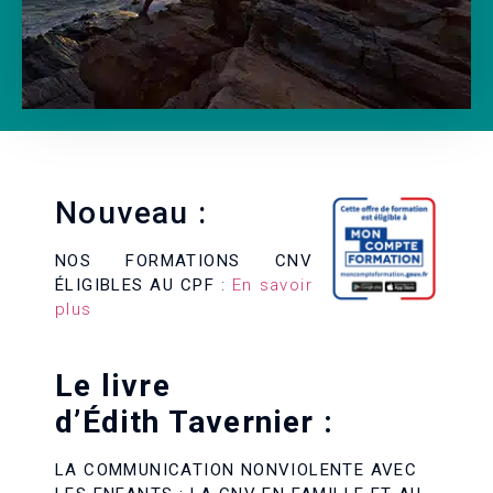
DÉVELOPPER
LA
Nouveau :
COOPÉRATION
dans les
NOS FORMATIONS CNV
ÉLIGIBLES AU CPF
:
En savoir
relations de
plus
travail
Le livre
d’Édith Tavernier :
LA COMM
UNICATION NONVIOLENTE AVEC